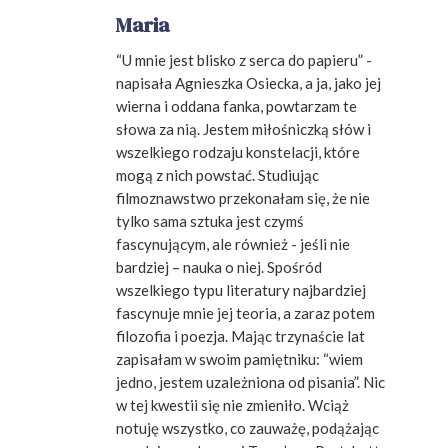
Maria
“U mnie jest blisko z serca do papieru” -
napisała Agnieszka Osiecka, a ja, jako jej
wierna i oddana fanka, powtarzam te
słowa za nią. Jestem miłośniczką słów i
wszelkiego rodzaju konstelacji, które
mogą z nich powstać. Studiując
filmoznawstwo przekonałam się, że nie
tylko sama sztuka jest czymś
fascynującym, ale również - jeśli nie
bardziej – nauka o niej. Spośród
wszelkiego typu literatury najbardziej
fascynuje mnie jej teoria, a zaraz potem
filozofia i poezja. Mając trzynaście lat
zapisałam w swoim pamiętniku: “wiem
jedno, jestem uzależniona od pisania”. Nic
w tej kwestii się nie zmieniło. Wciąż
notuję wszystko, co zauważę, podążając