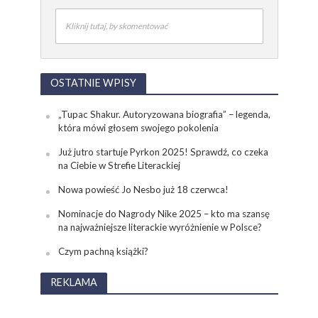
Kliknij tutaj, by skomentować
OSTATNIE WPISY
„Tupac Shakur. Autoryzowana biografia” – legenda,
która mówi głosem swojego pokolenia
Już jutro startuje Pyrkon 2025! Sprawdź, co czeka
na Ciebie w Strefie Literackiej
Nowa powieść Jo Nesbo już 18 czerwca!
Nominacje do Nagrody Nike 2025 – kto ma szansę
na najważniejsze literackie wyróżnienie w Polsce?
Czym pachną książki?
REKLAMA