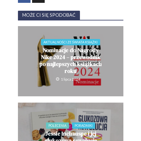
MOŻE CI SIĘ SPODOBAĆ
AKTUALNOŚCI ZE ŚWIATA KSIĄŻKI
Nominacje do Nagrody
Nike 2024 – przewodnik
po najlepszych książkach
roku
1 lipca 2024
POLECENIA
PORADNIKI
Jessie Inchauspe i jej
glukozowa rewolucja