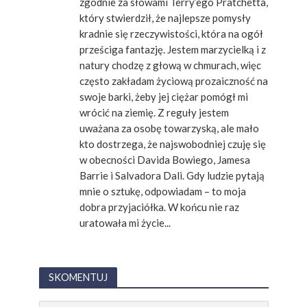
zgodnie za słowami Terry’ego Pratchetta,
który stwierdził, że najlepsze pomysły
kradnie się rzeczywistości, która na ogół
prześciga fantazję. Jestem marzycielką i z
natury chodzę z głową w chmurach, więc
często zakładam życiową prozaiczność na
swoje barki, żeby jej ciężar pomógł mi
wrócić na ziemię. Z reguły jestem
uważana za osobę towarzyską, ale mało
kto dostrzega, że najswobodniej czuję się
w obecności Davida Bowiego, Jamesa
Barrie i Salvadora Dali. Gdy ludzie pytają
mnie o sztukę, odpowiadam – to moja
dobra przyjaciółka. W końcu nie raz
uratowała mi życie...
SKOMENTUJ