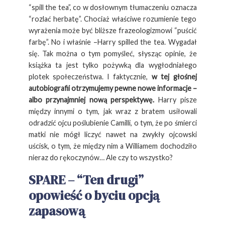
“spill the tea”, co w dosłownym tłumaczeniu oznacza
“rozlać herbatę”. Chociaż właściwe rozumienie tego
wyrażenia może być bliższe frazeologizmowi “puścić
farbę”. No i właśnie –Harry spilled the tea. Wygadał
się. Tak można o tym pomyśleć, słysząc opinie, że
książka ta jest tylko pożywką dla wygłodniałego
plotek społeczeństwa. I faktycznie,
w tej głośnej
autobiografii otrzymujemy pewne nowe informacje –
albo przynajmniej nową perspektywę.
Harry pisze
między innymi o tym, jak wraz z bratem usiłowali
odradzić ojcu poślubienie Camilli, o tym, że po śmierci
matki nie mógł liczyć nawet na zwykły ojcowski
uścisk, o tym, że między nim a Williamem dochodziło
nieraz do rękoczynów… Ale czy to wszystko?
SPARE – “Ten drugi”
opowieść o byciu opcją
zapasową