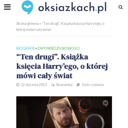
Strona główna
»
“Ten drugi”. Książka księcia Harry’ego, o
której mówi cały świat
BIOGRAFIE
•
ZAPOWIEDZI I NOWOŚCI
“Ten drugi”. Książka
księcia Harry’ego, o której
mówi cały świat
12 stycznia 2023
Skomentuj
3 min czytania