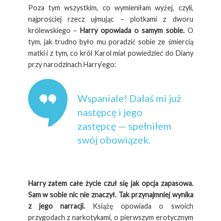
Poza tym wszystkim, co wymieniłam wyżej, czyli,
najprościej rzecz ujmując – plotkami z dworu
królewskiego –
Harry opowiada o samym sobie.
O
tym, jak trudno było mu poradzić sobie ze śmiercią
matki i z tym, co król Karol miał powiedzieć do Diany
przy narodzinach Harry’ego:
Wspaniale! Dałaś mi już
następcę i jego
zastępcę — spełniłem
swój obowiązek.
Harry zatem całe życie czuł się jak opcja zapasowa.
Sam w sobie nic nie znaczył. Tak przynajmniej wynika
z jego narracji.
Książę opowiada o swoich
przygodach z narkotykami, o pierwszym erotycznym