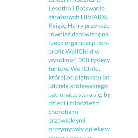
Lesotho i Botswanie
zarażonych HIV/AIDS.
Książę Harry przekaże
również darowiznę na
rzecz organizacji non-
profit WellChild w
wysokości 300 tysięcy
funtów. WellChild,
której od piętnastu lat
udziela królewskiego
patronatu, stara się, by
dzieci i młodzież z
chorobami
przewlekłymi
otrzymywały opiekę w
domu zamiast w