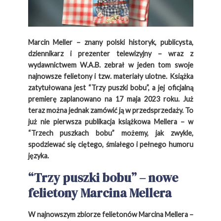
Marcin Meller – znany polski historyk, publicysta,
dziennikarz i prezenter telewizyjny – wraz z
wydawnictwem W.A.B. zebrał w jeden tom swoje
najnowsze felietony i tzw. materiały ulotne. Książka
zatytułowana jest “Trzy puszki bobu”, a jej oficjalną
premierę zaplanowano na 17 maja 2023 roku. Już
teraz można jednak zamówić ją w przedsprzedaży. To
już nie pierwsza publikacja książkowa Mellera – w
“Trzech puszkach bobu” możemy, jak zwykle,
spodziewać się ciętego, śmiałego i pełnego humoru
języka.
“Trzy puszki bobu” – nowe
felietony Marcina Mellera
W najnowszym zbiorze felietonów Marcina Mellera –