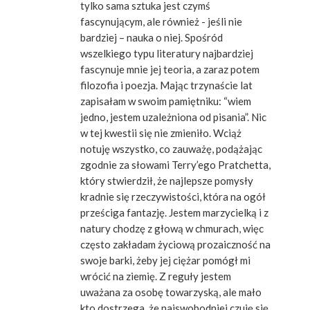
tylko sama sztuka jest czymś
fascynującym, ale również - jeśli nie
bardziej – nauka o niej. Spośród
wszelkiego typu literatury najbardziej
fascynuje mnie jej teoria, a zaraz potem
filozofia i poezja. Mając trzynaście lat
zapisałam w swoim pamiętniku: “wiem
jedno, jestem uzależniona od pisania”. Nic
w tej kwestii się nie zmieniło. Wciąż
notuję wszystko, co zauważę, podążając
zgodnie za słowami Terry’ego Pratchetta,
który stwierdził, że najlepsze pomysły
kradnie się rzeczywistości, która na ogół
prześciga fantazję. Jestem marzycielką i z
natury chodzę z głową w chmurach, więc
często zakładam życiową prozaiczność na
swoje barki, żeby jej ciężar pomógł mi
wrócić na ziemię. Z reguły jestem
uważana za osobę towarzyską, ale mało
kto dostrzega, że najswobodniej czuję się