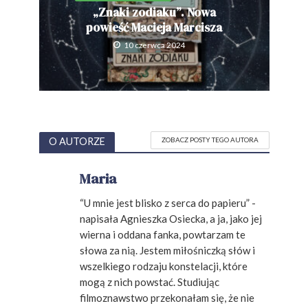
„Znaki zodiaku”. Nowa
powieść Macieja Marcisza
10 czerwca 2024
O AUTORZE
ZOBACZ POSTY TEGO AUTORA
Maria
“U mnie jest blisko z serca do papieru” -
napisała Agnieszka Osiecka, a ja, jako jej
wierna i oddana fanka, powtarzam te
słowa za nią. Jestem miłośniczką słów i
wszelkiego rodzaju konstelacji, które
mogą z nich powstać. Studiując
filmoznawstwo przekonałam się, że nie