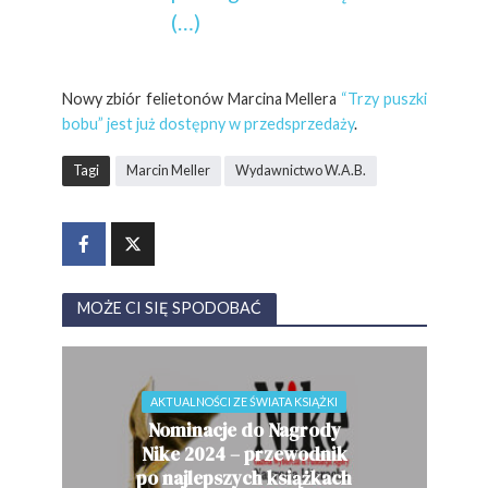
(…)
Nowy zbiór felietonów Marcina Mellera
“Trzy puszki
bobu” jest już dostępny w przedsprzedaży
.
Tagi
Marcin Meller
Wydawnictwo W.A.B.
MOŻE CI SIĘ SPODOBAĆ
AKTUALNOŚCI ZE ŚWIATA KSIĄŻKI
Nominacje do Nagrody
Nike 2024 – przewodnik
po najlepszych książkach