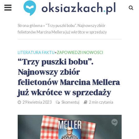
Strona główna
»
“Trzy puszki bobu”. Najnowszy zbiór
felietonów Marcina Mellera już wkrótce w sprzedaży
LITERATURA FAKTU
•
ZAPOWIEDZI I NOWOŚCI
“Trzy puszki bobu”.
Najnowszy zbiór
felietonów Marcina Mellera
już wkrótce w sprzedaży
29 kwietnia 2023
Skomentuj
2 min czytania