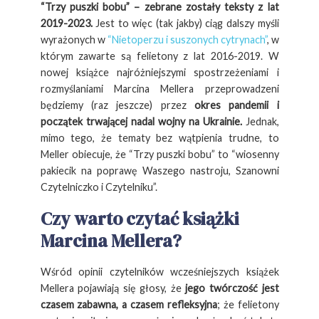
“Trzy puszki bobu” – zebrane zostały teksty z lat
2019-2023.
Jest to więc (tak jakby) ciąg dalszy myśli
wyrażonych w
“Nietoperzu i suszonych cytrynach”
, w
którym zawarte są felietony z lat 2016-2019. W
nowej książce najróżniejszymi spostrzeżeniami i
rozmyślaniami Marcina Mellera przeprowadzeni
będziemy (raz jeszcze) przez
okres pandemii i
początek trwającej nadal wojny na Ukrainie.
Jednak,
mimo tego, że tematy bez wątpienia trudne, to
Meller obiecuje, że “Trzy puszki bobu” to “wiosenny
pakiecik na poprawę Waszego nastroju, Szanowni
Czytelniczko i Czytelniku”.
Czy warto czytać książki
Marcina Mellera?
Wśród opinii czytelników wcześniejszych książek
Mellera pojawiają się głosy, że
jego twórczość jest
czasem zabawna, a czasem refleksyjna
; że felietony