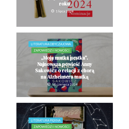
roku
1 lipca 2024
LITERATURA OBYCZAJOWA
ZAPOWIEDZI I NOWOŚCI
„Moja matka pestka”.
Najnowsza powieść Anny
Sakowicz o relacji z chorą
na Alzheimera matką
18 czerwca 2024
LITERATURA PIĘKNA
ZAPOWIEDZI I NOWOŚCI