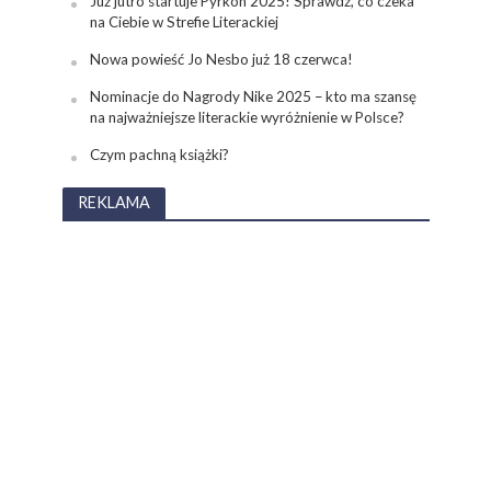
Już jutro startuje Pyrkon 2025! Sprawdź, co czeka
na Ciebie w Strefie Literackiej
Nowa powieść Jo Nesbo już 18 czerwca!
Nominacje do Nagrody Nike 2025 – kto ma szansę
na najważniejsze literackie wyróżnienie w Polsce?
Czym pachną książki?
REKLAMA