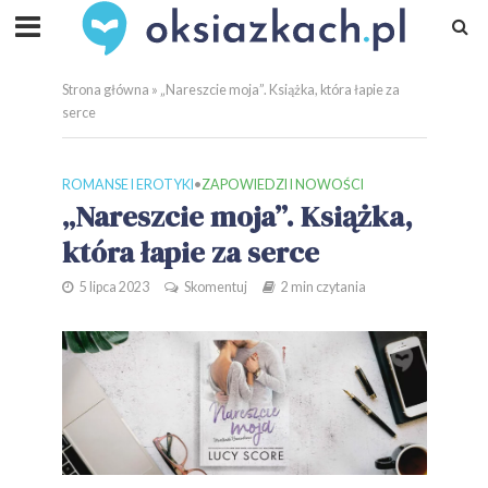
Strona główna
»
„Nareszcie moja”. Książka, która łapie za
serce
ROMANSE I EROTYKI
•
ZAPOWIEDZI I NOWOŚCI
„Nareszcie moja”. Książka,
która łapie za serce
5 lipca 2023
Skomentuj
2 min czytania