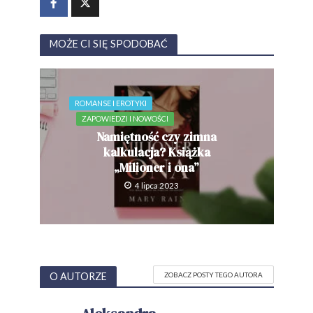
MOŻE CI SIĘ SPODOBAĆ
ROMANSE I EROTYKI
ZAPOWIEDZI I NOWOŚCI
Namiętność czy zimna
kalkulacja? Książka
„Milioner i ona”
4 lipca 2023
O AUTORZE
ZOBACZ POSTY TEGO AUTORA