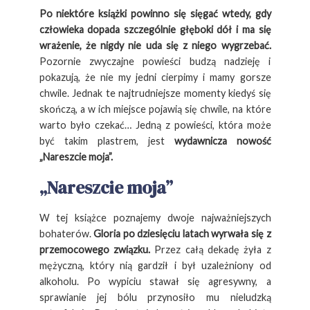
Po niektóre książki powinno się sięgać wtedy, gdy
człowieka dopada szczególnie głęboki dół i ma się
wrażenie, że nigdy nie uda się z niego wygrzebać.
Pozornie zwyczajne powieści budzą nadzieję i
pokazują, że nie my jedni cierpimy i mamy gorsze
chwile. Jednak te najtrudniejsze momenty kiedyś się
skończą, a w ich miejsce pojawią się chwile, na które
warto było czekać… Jedną z powieści, która może
być takim plastrem, jest
wydawnicza nowość
„Nareszcie moja”.
„Nareszcie moja”
W tej książce poznajemy dwoje najważniejszych
bohaterów.
Gloria po dziesięciu latach wyrwała się z
przemocowego związku.
Przez całą dekadę żyła z
mężyczną, który nią gardził i był uzależniony od
alkoholu. Po wypiciu stawał się agresywny, a
sprawianie jej bólu przynosiło mu nieludzką