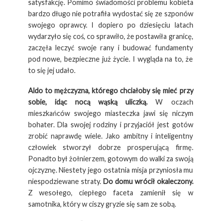
satysfakcję. Pomimo świadomości problemu kobieta
bardzo długo nie potrafiła wydostać się ze szponów
swojego oprawcy. I dopiero po dziesięciu latach
wydarzyło się coś, co sprawiło, że postawiła granicę,
zaczęła leczyć swoje rany i budować fundamenty
pod nowe, bezpieczne już życie. I wygląda na to, że
to się jej udało.
Aldo to mężczyzna, którego chciałoby się mieć przy
sobie, idąc nocą wąską uliczką.
W oczach
mieszkańców swojego miasteczka jawi się niczym
bohater. Dla swojej rodziny i przyjaciół jest gotów
zrobić naprawdę wiele. Jako ambitny i inteligentny
człowiek stworzył dobrze prosperującą firmę.
Ponadto był żołnierzem, gotowym do walki za swoją
ojczyznę. Niestety jego ostatnia misja przyniosła mu
niespodziewane straty.
Do domu wrócił okaleczony.
Z wesołego, ciepłego faceta zamienił się w
samotnika, który w ciszy gryzie się sam ze sobą.