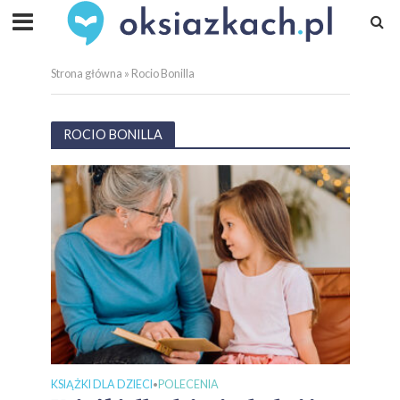
Strona główna
»
Rocio Bonilla
ROCIO BONILLA
KSIĄŻKI DLA DZIECI
POLECENIA
•