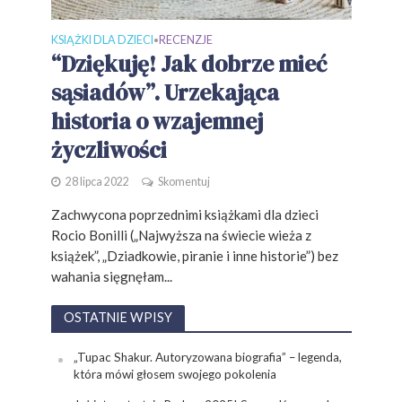
KSIĄŻKI DLA DZIECI
RECENZJE
•
“Dziękuję! Jak dobrze mieć
sąsiadów”. Urzekająca
historia o wzajemnej
życzliwości
28 lipca 2022
Skomentuj
Zachwycona poprzednimi książkami dla dzieci
Rocio Bonilli („Najwyższa na świecie wieża z
książek”, „Dziadkowie, piranie i inne historie”) bez
wahania sięgnęłam...
OSTATNIE WPISY
„Tupac Shakur. Autoryzowana biografia” – legenda,
która mówi głosem swojego pokolenia