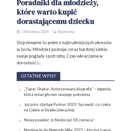
Poradniki dla młodzieży,
które warto kupić
dorastającemu dziecku
13 kwietnia 2024
Skomentuj
Dojrzewanie to jeden z najtrudniejszych okresów
w życiu. Młodzież poznaje coraz bardziej siebie,
swoje poglądy i potrzeby. Czas wkraczania w
dorosłość i...
OSTATNIE WPISY
„Tupac Shakur. Autoryzowana biografia” – legenda,
która mówi głosem swojego pokolenia
Już jutro startuje Pyrkon 2025! Sprawdź, co czeka
na Ciebie w Strefie Literackiej
Nowa powieść Jo Nesbo już 18 czerwca!
Nominacje do Nagrody Nike 2025 – kto ma szansę