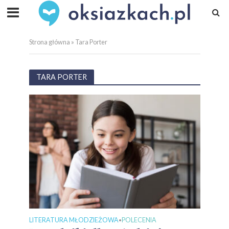
Strona główna
»
Tara Porter
TARA PORTER
LITERATURA MŁODZIEŻOWA
POLECENIA
•