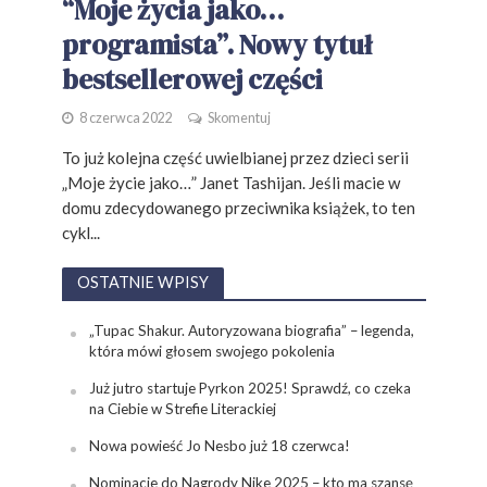
“Moje życia jako…
programista”. Nowy tytuł
bestsellerowej części
8 czerwca 2022
Skomentuj
To już kolejna część uwielbianej przez dzieci serii
„Moje życie jako…” Janet Tashijan. Jeśli macie w
domu zdecydowanego przeciwnika książek, to ten
cykl...
OSTATNIE WPISY
„Tupac Shakur. Autoryzowana biografia” – legenda,
która mówi głosem swojego pokolenia
Już jutro startuje Pyrkon 2025! Sprawdź, co czeka
na Ciebie w Strefie Literackiej
Nowa powieść Jo Nesbo już 18 czerwca!
Nominacje do Nagrody Nike 2025 – kto ma szansę